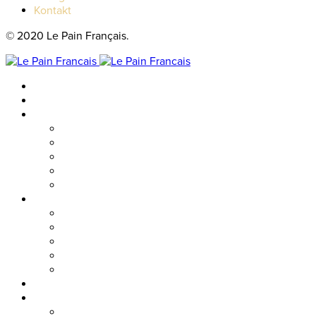
Kontakt
© 2020 Le Pain Français.
Hem
Catering
Resturanger
Brasseriet
Metropolitan
Vallgatan
Nordstan
Cosmopolitan
Kaféer
Nordstan Express
Allum
Västra Hamngatan
Olskroken
Vasagatan
Meny
Friends & event
Företagsevent