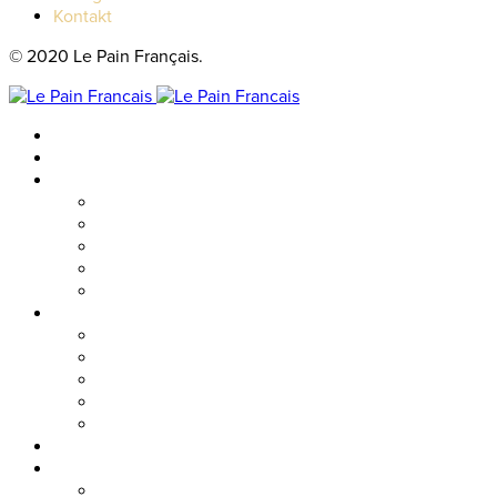
Kontakt
© 2020 Le Pain Français.
Hem
Catering
Resturanger
Brasseriet
Metropolitan
Vallgatan
Nordstan
Cosmopolitan
Kaféer
Nordstan Express
Allum
Västra Hamngatan
Olskroken
Vasagatan
Meny
Friends & event
Företagsevent