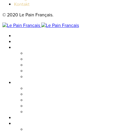
Kontakt
© 2020 Le Pain Français.
Hem
Catering
Resturanger
Brasseriet
Metropolitan
Vallgatan
Nordstan
Cosmopolitan
Kaféer
Nordstan Express
Allum
Västra Hamngatan
Olskroken
Vasagatan
Meny
Friends & event
Företagsevent