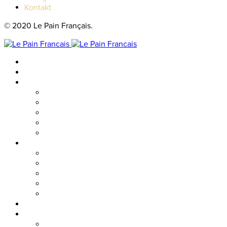
Kontakt
© 2020 Le Pain Français.
Hem
Catering
Resturanger
Brasseriet
Metropolitan
Vallgatan
Nordstan
Cosmopolitan
Kaféer
Nordstan Express
Allum
Västra Hamngatan
Olskroken
Vasagatan
Meny
Friends & event
Företagsevent