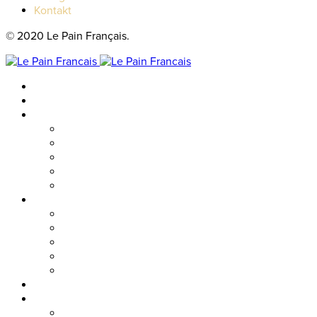
Kontakt
© 2020 Le Pain Français.
Hem
Catering
Resturanger
Brasseriet
Metropolitan
Vallgatan
Nordstan
Cosmopolitan
Kaféer
Nordstan Express
Allum
Västra Hamngatan
Olskroken
Vasagatan
Meny
Friends & event
Företagsevent