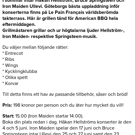
I sommar intar Håkan Hellström, Bruce Springsteen och
Iron Maiden Ullevi. Göteborgs bästa uppladdning inför
konserterna finns på Le Pain Français världsberömda
takterrass. Här är grillen tänd för American BBQ hela
eftermiddagen.
Grillmästaren grillar och ur högtalarna ljuder Hellström-,
Iron Maiden- respektive Springsteen-musik.
Du väljer mellan följande rätter:
* Entrecot
* Ribs
* Wings
* Kycklingklubba
* Olika spett
* Korvar
Till detta finns ett hav av passande tillbehör, såser och bröd!
Pris:
198 kronor per person och du äter hur mycket du vill!
Start:
15.00 (Iron Maiden startar 14.00).
Boka din plats redan i dag. Håkan Hellströms konserter är den
4 och 5 juni. Iron Maiden spelar den 17 juni och Bruce
Springsteen intar Ullevi den 25 och 27 juni samt den 23